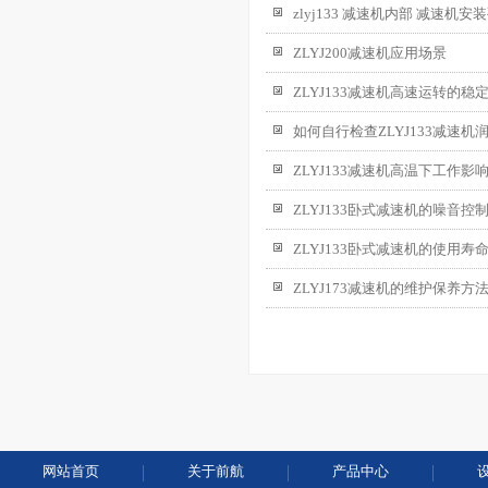
zlyj133 减速机内部 减速机
ZLYJ200减速机应用场景
ZLYJ133减速机高速运转的稳
如何自行检查ZLYJ133减速机
ZLYJ133减速机高温下工作影
ZLYJ133卧式减速机的噪音控
ZLYJ133卧式减速机的使用寿
ZLYJ173减速机的维护保养方
网站首页
关于前航
产品中心