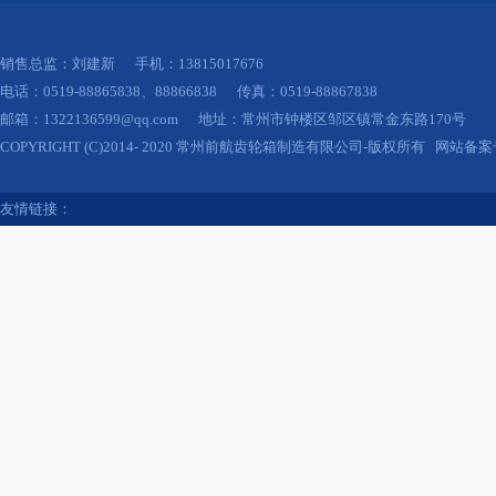
销售总监：刘建新 手机：13815017676
电话：0519-88865838、88866838 传真：0519-88867838
邮箱：1322136599@qq.com 地址：常州市钟楼区邹区镇常金东路170号
COPYRIGHT (C)2014- 2020 常州前航齿轮箱制造有限公司-版权所有 网站备
友情链接：