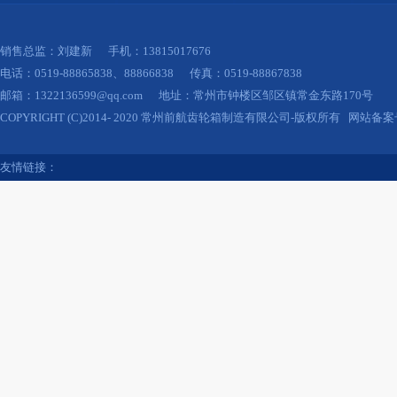
销售总监：刘建新 手机：13815017676
电话：0519-88865838、88866838 传真：0519-88867838
邮箱：1322136599@qq.com 地址：常州市钟楼区邹区镇常金东路170号
COPYRIGHT (C)2014- 2020 常州前航齿轮箱制造有限公司-版权所有 网站备
友情链接：