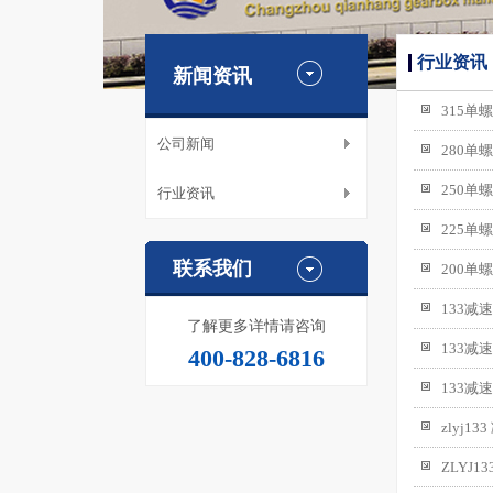
行业资讯
新闻资讯
315单
公司新闻
280单
250单
行业资讯
225单
联系我们
200单
133减
了解更多详情请咨询
133减
400-828-6816
133减
zlyj
ZLYJ