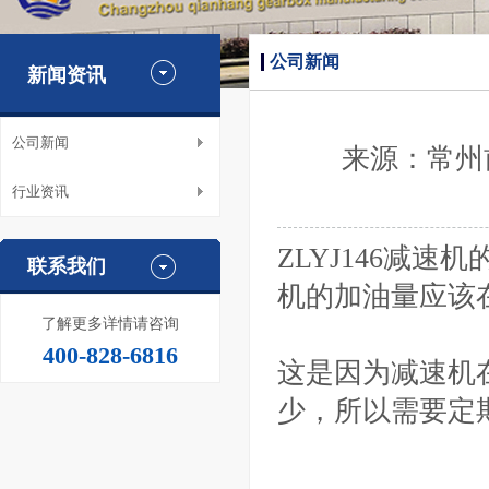
公司新闻
新闻资讯
公司新闻
来源：
常州
行业资讯
ZLYJ146
减速机
联系我们
机的加油量应该
了解更多详情请咨询
400-828-6816
这是因为
减速机
少，所以需要定