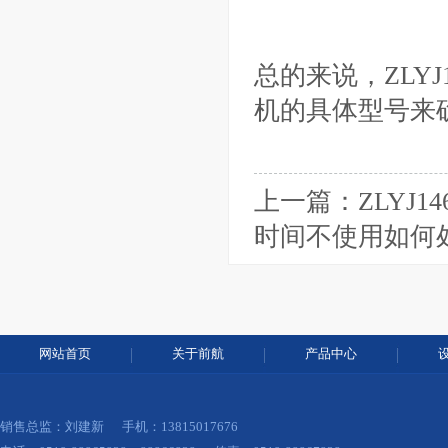
总的来说，ZLYJ1
机的具体型号来
上一篇：
ZLYJ
时间不使用如何
网站首页
关于前航
产品中心
销售总监：刘建新 手机：13815017676