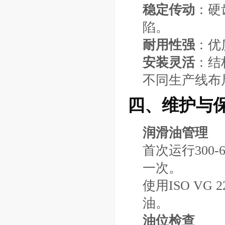
稳定传动
：硬
陷。
耐用性强
：优
安装灵活
：结
不同生产线布
四、维护与
润滑油管理
首次运行300
一次。
使用ISO VG
油。
油位检查