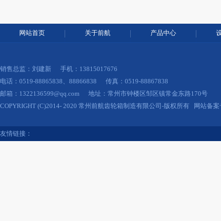
网站首页
关于前航
产品中心
销售总监：刘建新 手机：13815017676
电话：0519-88865838、88866838 传真：0519-88867838
邮箱：1322136599@qq.com 地址：常州市钟楼区邹区镇常金东路170号
COPYRIGHT (C)2014- 2020 常州前航齿轮箱制造有限公司-版权所有 网站备
友情链接：