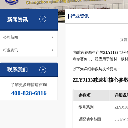
行业资讯
新闻资讯
公司新闻
来源
行业资讯
前航齿轮箱生产的
ZLYJ133
型号
寿命著称，广泛应用于管材、板材
联系我们
以下为详细参数与技术要点：
ZLYJ133减速机核心参
了解更多详情请咨询
400-828-6816
参数项
详细说
型号系列
ZLYJ1
适配功率范围
5.5 kW