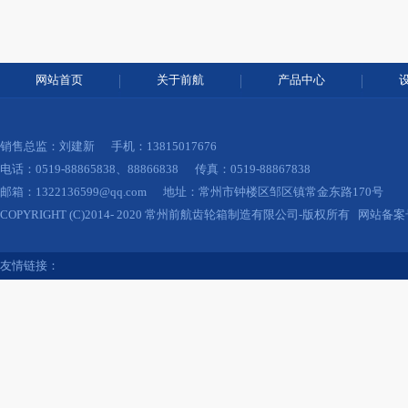
网站首页
关于前航
产品中心
销售总监：刘建新 手机：13815017676
电话：0519-88865838、88866838 传真：0519-88867838
邮箱：1322136599@qq.com 地址：常州市钟楼区邹区镇常金东路170号
COPYRIGHT (C)2014- 2020 常州前航齿轮箱制造有限公司-版权所有 网站备
友情链接：