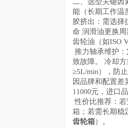
二、选型关键因
能（长期工作温度
胶挤出：需选择
命 润滑油更换周
齿轮油（如ISO V
推力轴承维护：
致故障。 冷却
≥5L/min），
因品牌和配置差
11000元，进
性价比推荐：若
箱；若需长期稳
齿轮箱
）。