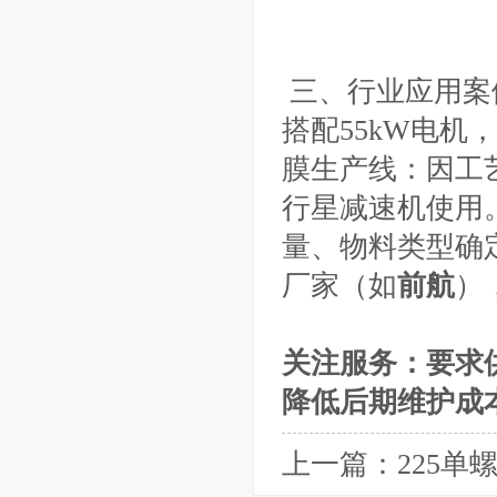
三、行业应用案例 
搭配55kW电机
膜生产线：因工艺
行星减速机使用
量、物料类型确
厂家（如
前航
）
关注服务：要求
降低后期维护成
上一篇：
225单