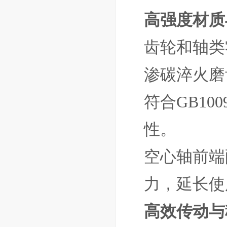
高强度材质
齿轮和轴类零
渗碳淬火磨
符合GB10
性。
空心轴前端
力，延长使
高效传动与