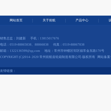
网站首页
关于前航
产品中心
销售总监：刘建新 手机：13815017676
电话：0519-88865838、88866838 传真：0519-88867838
邮箱：1322136599@qq.com 地址：常州市钟楼区邹区镇常金东路170号
COPYRIGHT (C)2014- 2020 常州前航齿轮箱制造有限公司-版权所有 网站备
友情链接：