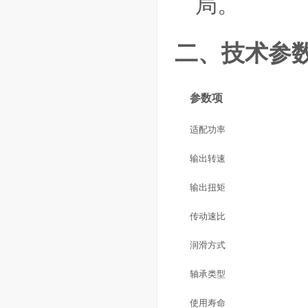
局。
二、技术参数
参数项
适配功率
输出转速
输出扭矩
传动速比
润滑方式
轴承类型
使用寿命