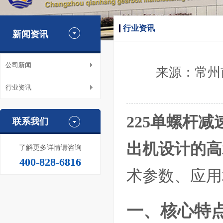
行业资讯
新闻资讯
公司新闻
来源：
常州
行业资讯
225单螺杆减
联系我们
出机设计的高
了解更多详情请咨询
400-828-6816
术参数、应用
一、核心特